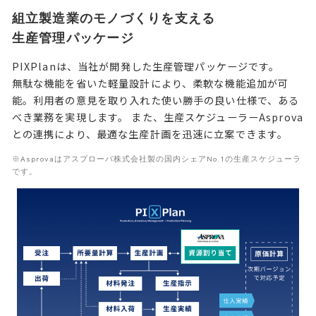
Asprova
組立製造業のモノづくりを支える
PIXPlan
生産管理パッケージ
Factory-ONE 電脳工場
PIXPlanは、当社が開発した生産管理パッケージです。
インフラ・セキュリティソリューション
無駄な機能を省いた軽量設計により、柔軟な機能追加が可
Microsoft365導入支援サービス
能。利用者の意見を取り入れた使い勝手の良い仕様で、ある
クラウド認証基盤ソリューション
べき業務を実現します。 また、生産スケジューラーAsprova
との連携により、最適な生産計画を迅速に立案できます。
オンプレミス・クラウドネットワーク整備
※Asprovaはアスプローバ株式会社製の国内シェアNo.1の生産スケジューラ
です。