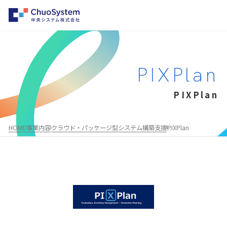
HOME
PIXPlan
事業内容
PIXPlan
事業内容トップ
企業情報
システムインテグレーション
企業情報トップ
パートナー募集
HOME
事業内容
クラウド・パッケージ型システム構築支援
PIXPlan
クラウド・パッケージ型システム構築支援
会社概要・沿革
お知らせ
勤怠管理システムのレコル
事業所一覧
採用情報
物品・棚卸システムのファインアセット
企業理念
AWS総合支援サービス
代表メッセージ
Salesforce®
MuleSoft