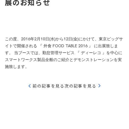
展のお知らせ
Asprova
PIXPlan
Factory-ONE 電脳工場
インフラ・セキュリティソリューション
Microsoft365導入支援サービス
この度、2016年2月10日(水)から12日(金)にかけて、東京ビッグサ
イトで開催される 『 外食 FOOD TABLE 2016 』 に出展致しま
クラウド認証基盤ソリューション
す。 当ブースでは、勤怠管理サービス 『 ディーレコ 』を中心に
オンプレミス・クラウドネットワーク整備
スマートワークス製品全般のご紹介とデモンストレーションを実
施致します。
前の記事を見る
次の記事を見る