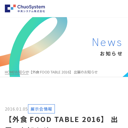
HOME
News
事業内容
お知らせ
事業内容トップ
企業情報
システムインテグレーション
企業情報トップ
パートナー募集
HOME
お知らせ
【外食 FOOD TABLE 2016】 出展のお知らせ
クラウド・パッケージ型システム構築支援
会社概要・沿革
お知らせ
勤怠管理システムのレコル
事業所一覧
採用情報
物品・棚卸システムのファインアセット
企業理念
AWS総合支援サービス
2016.01.05
展示会情報
代表メッセージ
Salesforce®
【外食 FOOD TABLE 2016】 出
お問い合わせ
MuleSoft