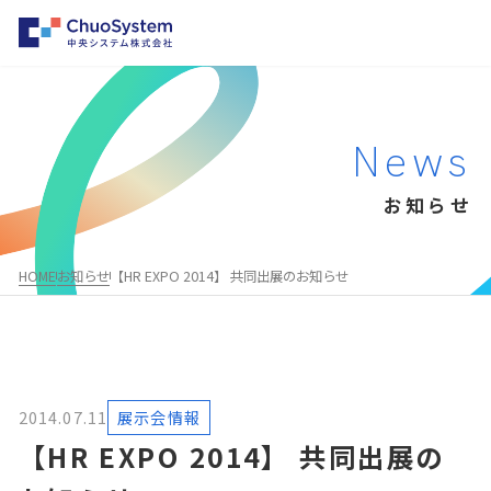
HOME
News
事業内容
お知らせ
事業内容トップ
企業情報
システムインテグレーション
企業情報トップ
パートナー募集
HOME
お知らせ
【HR EXPO 2014】 共同出展のお知らせ
クラウド・パッケージ型システム構築支援
会社概要・沿革
お知らせ
勤怠管理システムのレコル
事業所一覧
採用情報
物品・棚卸システムのファインアセット
企業理念
AWS総合支援サービス
2014.07.11
展示会情報
代表メッセージ
Salesforce®
【HR EXPO 2014】 共同出展の
お問い合わせ
MuleSoft