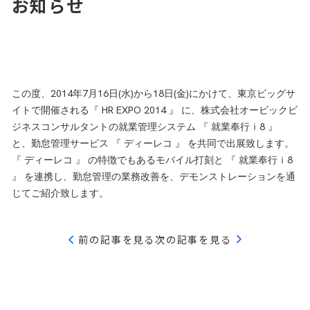
お知らせ
Asprova
PIXPlan
Factory-ONE 電脳工場
インフラ・セキュリティソリューション
Microsoft365導入支援サービス
この度、2014年7月16日(水)から18日(金)にかけて、東京ビッグサ
イトで開催される『 HR EXPO 2014 』 に、株式会社オービックビ
クラウド認証基盤ソリューション
ジネスコンサルタントの就業管理システム 『 就業奉行ｉ8 』
オンプレミス・クラウドネットワーク整備
と、勤怠管理サービス 『 ディーレコ 』 を共同で出展致します。
『 ディーレコ 』 の特徴でもあるモバイル打刻と 『 就業奉行ｉ8
』 を連携し、勤怠管理の業務改善を、デモンストレーションを通
じてご紹介致します。
前の記事を見る
次の記事を見る