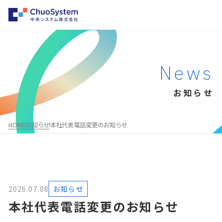
HOME
News
事業内容
お知らせ
事業内容トップ
企業情報
システムインテグレーション
企業情報トップ
パートナー募集
HOME
お知らせ
本社代表電話変更のお知らせ
クラウド・パッケージ型システム構築支援
会社概要・沿革
お知らせ
勤怠管理システムのレコル
事業所一覧
採用情報
物品・棚卸システムのファインアセット
企業理念
AWS総合支援サービス
2026.07.08
お知らせ
代表メッセージ
Salesforce®
本社代表電話変更のお知らせ
お問い合わせ
MuleSoft